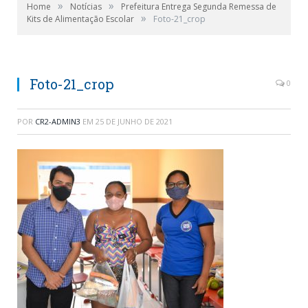
»
»
Home
Notícias
Prefeitura Entrega Segunda Remessa de
»
Kits de Alimentação Escolar
Foto-21_crop
Foto-21_crop
0
POR
CR2-ADMIN3
EM
25 DE JUNHO DE 2021