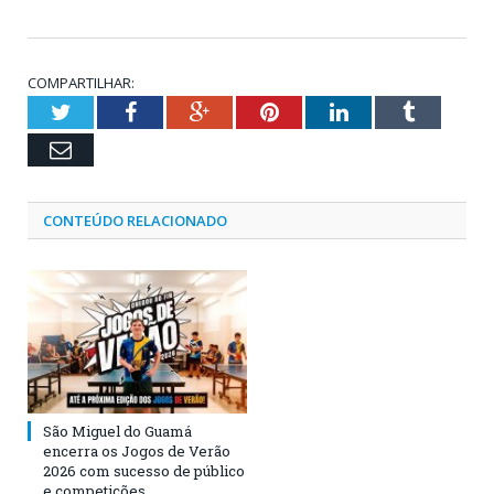
COMPARTILHAR:
Twitter
Facebook
Google+
Pinterest
LinkedIn
Tumblr
Email
CONTEÚDO RELACIONADO
São Miguel do Guamá
encerra os Jogos de Verão
2026 com sucesso de público
e competições.