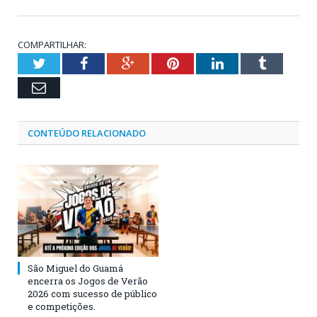
COMPARTILHAR:
Twitter
Facebook
Google+
Pinterest
LinkedIn
Tumblr
Email
CONTEÚDO RELACIONADO
São Miguel do Guamá
encerra os Jogos de Verão
2026 com sucesso de público
e competições.