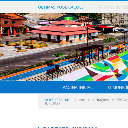
ÚLTIMAS PUBLICAÇÕES:
PÁGINA INICIAL
O MUNICÍ
»
»
VOCÊ ESTÁ EM:
Home
Licitações
PREGÃO
JURÍDICO