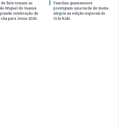
 de fiéis tomam as
Famílias guamaenses
São Miguel do Guamá
prestigiam uma tarde de muita
rande celebração de
alegria na edição especial do
rcha para Jesus 2026.
Orla Kids.