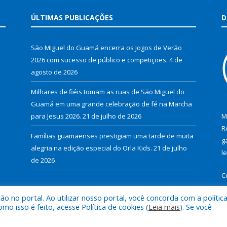
ÚLTIMAS PUBLICAÇÕES
D
São Miguel do Guamá encerra os Jogos de Verão
2026 com sucesso de público e competições.
4 de
agosto de 2026
Milhares de fiéis tomam as ruas de São Miguel do
Guamá em uma grande celebração de fé na Marcha
para Jesus 2026.
21 de julho de 2026
M
R
Famílias guamaenses prestigiam uma tarde de muita
g
alegria na edição especial do Orla Kids.
21 de julho
l
de 2026
C
 no portal. Ao utilizar nosso portal, você concorda com a polític
 isso é feito, acesse Política de cookies (
Leia mais
). Se você