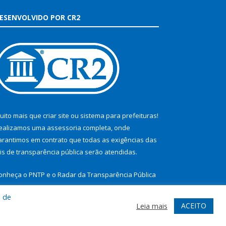
ESENVOLVIDO POR CR2
uito mais que
criar site
ou
sistema para prefeituras
!
ealizamos uma
assessoria
completa, onde
arantimos em contrato que todas as exigências das
eis de transparência pública
serão atendidas.
onheça o
PNTP
e o
Radar da Transparência Pública
a de
ACEITO
Leia mais