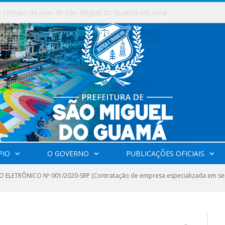
Milhares de fiéis tomam as ruas de São Miguel do Guamá em uma grande celebração de fé na Marcha para Jesus 2026.
PIO
O GOVERNO
PUBLICAÇÕES OFICIAIS
 ELETRÔNICO Nº 001/2020-SRP (Contratação de empresa especializada em serv