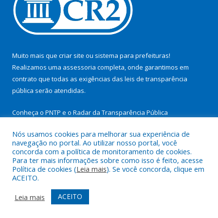
Muito mais que
criar site
ou
sistema para prefeituras
!
Realizamos uma
assessoria
completa, onde garantimos em
contrato que todas as exigências das
leis de transparência
pública
serão atendidas.
Conheça o
PNTP
e o
Radar da Transparência Pública
Nós usamos cookies para melhorar sua experiência de
navegação no portal. Ao utilizar nosso portal, você
concorda com a política de monitoramento de cookies.
Para ter mais informações sobre como isso é feito, acesse
Todos os direitos reservados a Prefeitura Municipal de São
Política de cookies (
Leia mais
). Se você concorda, clique em
Miguel do Guamá.
ACEITO.
Mapa do Site
Acessar Área Administrativa
ACEITO
Leia mais
Acessar Webmail