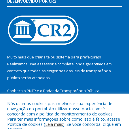
DESENVOLVIDO POR CR2
Muito mais que
criar site
ou
sistema para prefeituras
!
Realizamos uma
assessoria
completa, onde garantimos em
contrato que todas as exigências das
leis de transparência
pública
serão atendidas.
Conheça o
PNTP
e o
Radar da Transparência Pública
Nós usamos cookies para melhorar sua experiência de
navegação no portal. Ao utilizar nosso portal, você
concorda com a política de monitoramento de cookies.
Para ter mais informações sobre como isso é feito, acesse
Todos os direitos reservados a Prefeitura Municipal de São
Política de cookies (
Leia mais
). Se você concorda, clique em
Miguel do Guamá.