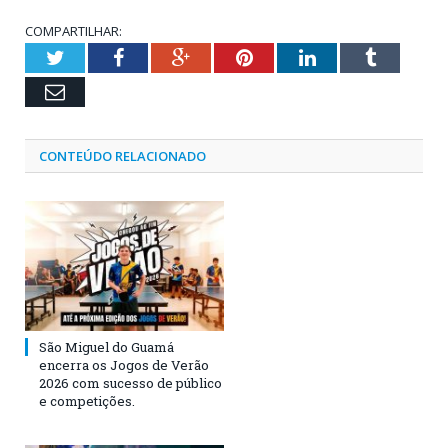
COMPARTILHAR:
Twitter
Facebook
Google+
Pinterest
LinkedIn
Tumblr
Email
CONTEÚDO RELACIONADO
São Miguel do Guamá
encerra os Jogos de Verão
2026 com sucesso de público
e competições.