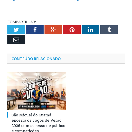
COMPARTILHAR:
Twitter
Facebook
Google+
Pinterest
LinkedIn
Tumblr
Email
CONTEÚDO RELACIONADO
São Miguel do Guamá
encerra os Jogos de Verão
2026 com sucesso de público
e competições.