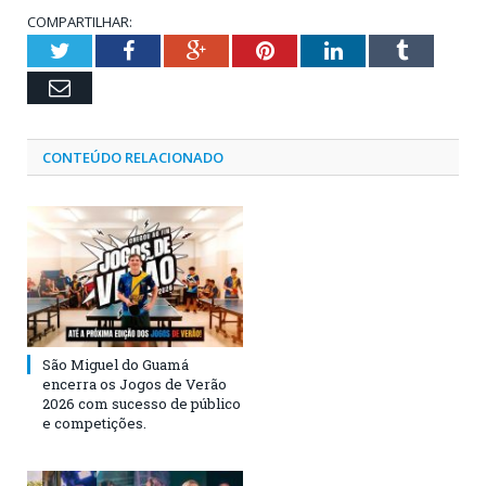
COMPARTILHAR:
Twitter
Facebook
Google+
Pinterest
LinkedIn
Tumblr
Email
CONTEÚDO RELACIONADO
São Miguel do Guamá
encerra os Jogos de Verão
2026 com sucesso de público
e competições.