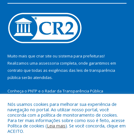
Muito mais que
criar site
ou
sistema para prefeituras
!
Realizamos uma
assessoria
completa, onde garantimos em
contrato que todas as exigências das
leis de transparência
pública
serão atendidas.
Conheça o
PNTP
e o
Radar da Transparência Pública
Nós usamos cookies para melhorar sua experiência de
navegação no portal. Ao utilizar nosso portal, você
concorda com a política de monitoramento de cookies.
Para ter mais informações sobre como isso é feito, acesse
Todos os direitos reservados a Prefeitura Municipal de São
Política de cookies (
Leia mais
). Se você concorda, clique em
Miguel do Guamá.
ACEITO.