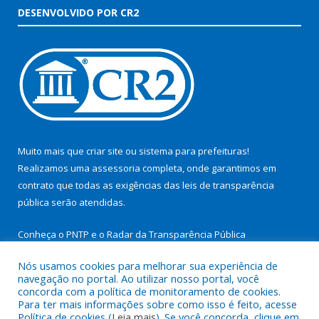
DESENVOLVIDO POR CR2
Muito mais que
criar site
ou
sistema para prefeituras
!
Realizamos uma
assessoria
completa, onde garantimos em
contrato que todas as exigências das
leis de transparência
pública
serão atendidas.
Conheça o
PNTP
e o
Radar da Transparência Pública
Nós usamos cookies para melhorar sua experiência de
navegação no portal. Ao utilizar nosso portal, você
concorda com a política de monitoramento de cookies.
Para ter mais informações sobre como isso é feito, acesse
Todos os direitos reservados a Prefeitura Municipal de São
Política de cookies (
Leia mais
). Se você concorda, clique em