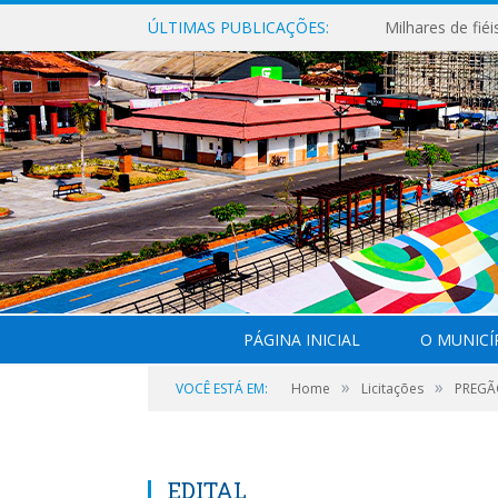
ÚLTIMAS PUBLICAÇÕES:
PÁGINA INICIAL
O MUNICÍ
»
»
VOCÊ ESTÁ EM:
Home
Licitações
PREGÃO
EDITAL