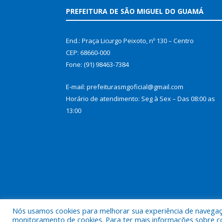
PREFEITURA DE SÃO MIGUEL DO GUAMÁ
End.: Praça Licurgo Peixoto, nº 130 – Centro
CEP: 68660-000
Fone: (91) 98463-7384
E-mail: prefeiturasmgoficial@gmail.com
Horário de atendimento: Seg à Sex – Das 08:00 as
13:00
Nós usamos cookies para melhorar sua experiência de navegação
Todos os direitos reservados a Prefeitura Municip
monitoramento de cookies. Para ter mais informações sobre como