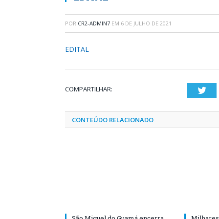
POR
CR2-ADMIN7
EM
6 DE JULHO DE 2021
EDITAL
COMPARTILHAR:
Twi
CONTEÚDO RELACIONADO
São Miguel do Guamá encerra
Milhares