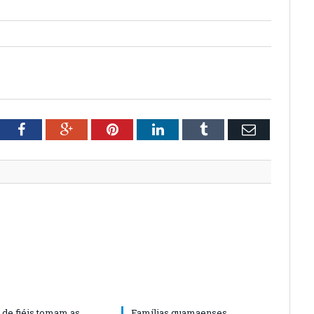
tter
Facebook
Google+
Pinterest
LinkedIn
Tumblr
Email
 de fiéis tomam as
Famílias guamaenses