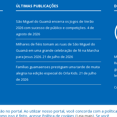
ÚLTIMAS PUBLICAÇÕES
D
São Miguel do Guamá encerra os Jogos de Verão
2026 com sucesso de público e competições.
4 de
agosto de 2026
Milhares de fiéis tomam as ruas de São Miguel do
Guamá em uma grande celebração de fé na Marcha
para Jesus 2026.
21 de julho de 2026
M
R
Famílias guamaenses prestigiam uma tarde de muita
g
alegria na edição especial do Orla Kids.
21 de julho
l
de 2026
C
 no portal. Ao utilizar nosso portal, você concorda com a polític
al de São Miguel do Guamá.
Mapa do Si
 isso é feito, acesse Política de cookies (
Leia mais
). Se você