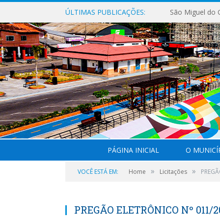
ÚLTIMAS PUBLICAÇÕES:
PÁGINA INICIAL
O MUNICÍ
»
»
VOCÊ ESTÁ EM:
Home
Licitações
PREGÃO
PREGÃO ELETRÔNICO Nº 011/20