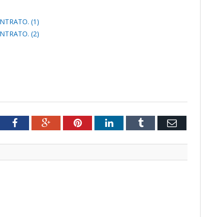
NTRATO. (1)
NTRATO. (2)
tter
Facebook
Google+
Pinterest
LinkedIn
Tumblr
Email