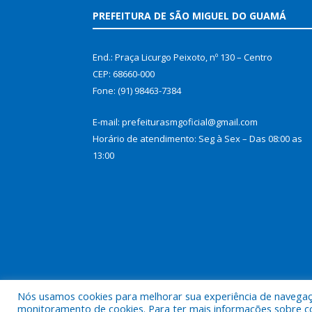
PREFEITURA DE SÃO MIGUEL DO GUAMÁ
End.: Praça Licurgo Peixoto, nº 130 – Centro
CEP: 68660-000
Fone: (91) 98463-7384
E-mail: prefeiturasmgoficial@gmail.com
Horário de atendimento: Seg à Sex – Das 08:00 as
13:00
Nós usamos cookies para melhorar sua experiência de navegação
Todos os direitos reservados a Prefeitura Municip
monitoramento de cookies. Para ter mais informações sobre como