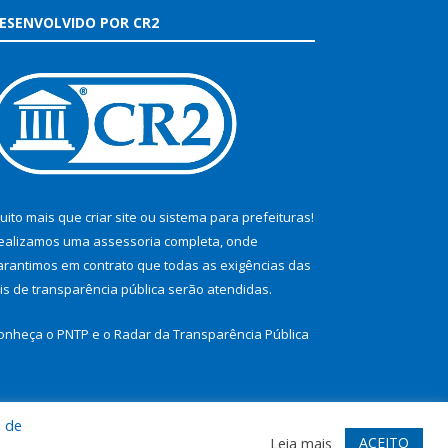
ESENVOLVIDO POR CR2
uito mais que
criar site
ou
sistema para prefeituras
!
ealizamos uma
assessoria
completa, onde
arantimos em contrato que todas as exigências das
eis de transparência pública
serão atendidas.
onheça o
PNTP
e o
Radar da Transparência Pública
a de
te
Acessar Área Administrativa
Acessar Webmail
ACEITO
Leia mais