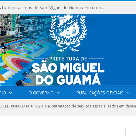
Milhares de fiéis tomam as ruas de São Miguel do Guamá em uma grande celebração de fé na Marcha para Jesus 2026.
PIO
O GOVERNO
PUBLICAÇÕES OFICIAIS
 ELETRÔNICO Nº 014/2019 (Contratação de serviços especializados em desen