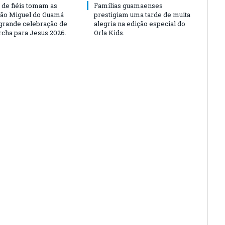
 de fiéis tomam as
Famílias guamaenses
São Miguel do Guamá
prestigiam uma tarde de muita
rande celebração de
alegria na edição especial do
rcha para Jesus 2026.
Orla Kids.