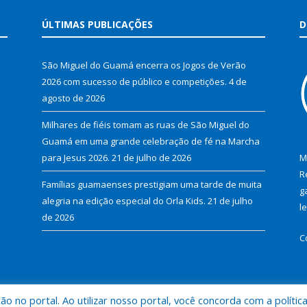
ÚLTIMAS PUBLICAÇÕES
D
São Miguel do Guamá encerra os Jogos de Verão
2026 com sucesso de público e competições.
4 de
agosto de 2026
Milhares de fiéis tomam as ruas de São Miguel do
Guamá em uma grande celebração de fé na Marcha
para Jesus 2026.
21 de julho de 2026
M
R
Famílias guamaenses prestigiam uma tarde de muita
g
alegria na edição especial do Orla Kids.
21 de julho
l
de 2026
C
 no portal. Ao utilizar nosso portal, você concorda com a polític