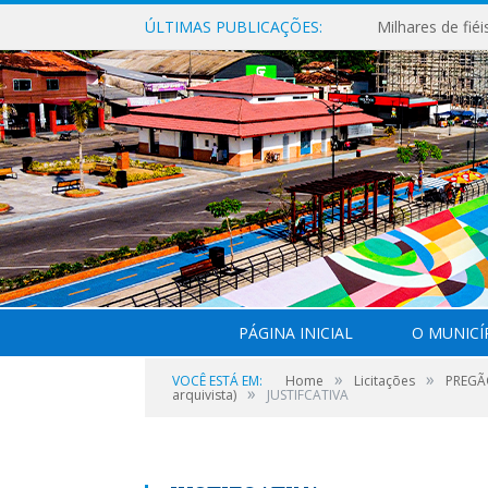
ÚLTIMAS PUBLICAÇÕES:
PÁGINA INICIAL
O MUNICÍ
»
»
VOCÊ ESTÁ EM:
Home
Licitações
PREGÃO
»
arquivista)
JUSTIFCATIVA