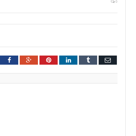
0
tter
Facebook
Google+
Pinterest
LinkedIn
Tumblr
Email