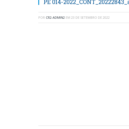
PE 014-2022_CONT_20222843_a
POR
CR2-ADMIN2
EM
23 DE SETEMBRO DE 2022