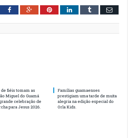
tter
Facebook
Google+
Pinterest
LinkedIn
Tumblr
Email
 de fiéis tomam as
Famílias guamaenses
São Miguel do Guamá
prestigiam uma tarde de muita
rande celebração de
alegria na edição especial do
rcha para Jesus 2026.
Orla Kids.