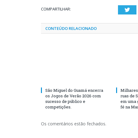
COMPARTILHAR:
Twi
CONTEÚDO RELACIONADO
São Miguel do Guamá encerra
Milhares
os Jogos de Verão 2026 com
ruas de 
sucesso de público e
em uma g
competições.
fé na Ma
Os comentários estão fechados.