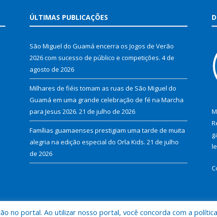
ÚLTIMAS PUBLICAÇÕES
D
São Miguel do Guamá encerra os Jogos de Verão
2026 com sucesso de público e competições.
4 de
agosto de 2026
Milhares de fiéis tomam as ruas de São Miguel do
Guamá em uma grande celebração de fé na Marcha
para Jesus 2026.
21 de julho de 2026
M
R
Famílias guamaenses prestigiam uma tarde de muita
g
alegria na edição especial do Orla Kids.
21 de julho
l
de 2026
C
 no portal. Ao utilizar nosso portal, você concorda com a polític