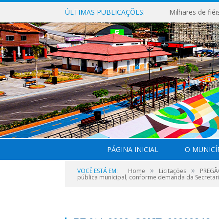
ÚLTIMAS PUBLICAÇÕES:
PÁGINA INICIAL
O MUNICÍ
»
»
VOCÊ ESTÁ EM:
Home
Licitações
PREGÃO
pública municipal, conforme demanda da Secretar