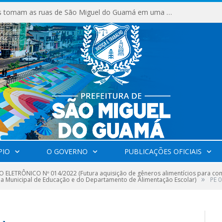
Milhares de fiéis tomam as ruas de São Miguel do Guamá em uma grande celebração de fé na Marcha para Jesus 2026.
PIO
O GOVERNO
PUBLICAÇÕES OFICIAIS
 ELETRÔNICO Nº 014/2022 (Futura aquisição de gêneros alimentícios para co
»
ia Municipal de Educação e do Departamento de Alimentação Escolar)
PE 