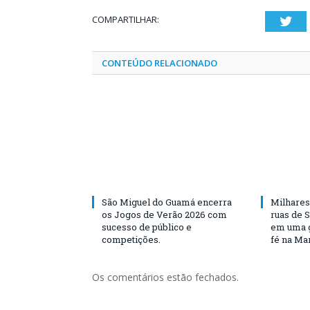
COMPARTILHAR:
Twi
CONTEÚDO RELACIONADO
São Miguel do Guamá encerra
Milhares
os Jogos de Verão 2026 com
ruas de 
sucesso de público e
em uma g
competições.
fé na Ma
Os comentários estão fechados.