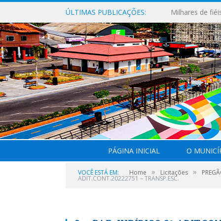
ÚLTIMAS PUBLICAÇÕES:
PÁGINA INICIAL
O MUNICÍ
»
»
VOCÊ ESTÁ EM:
Home
Licitações
PREGÃO
ADIT.CONT.20222751 – TRANSP.ESC.