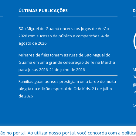
ÚLTIMAS PUBLICAÇÕES
D
São Miguel do Guamá encerra os Jogos de Verão
2026 com sucesso de público e competições.
4 de
agosto de 2026
Milhares de fiéis tomam as ruas de São Miguel do
Guamá em uma grande celebração de fé na Marcha
para Jesus 2026.
21 de julho de 2026
M
R
Famílias guamaenses prestigiam uma tarde de muita
g
alegria na edição especial do Orla Kids.
21 de julho
l
de 2026
C
 no portal. Ao utilizar nosso portal, você concorda com a polític