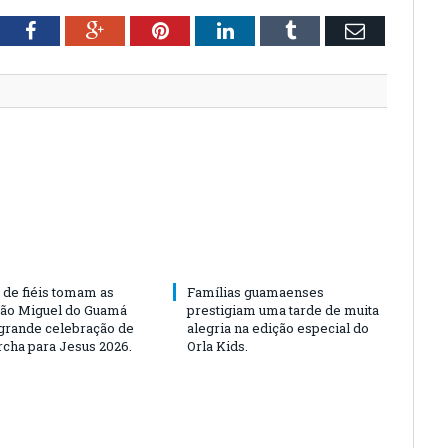
tter
Facebook
Google+
Pinterest
LinkedIn
Tumblr
Email
 de fiéis tomam as
Famílias guamaenses
São Miguel do Guamá
prestigiam uma tarde de muita
rande celebração de
alegria na edição especial do
rcha para Jesus 2026.
Orla Kids.