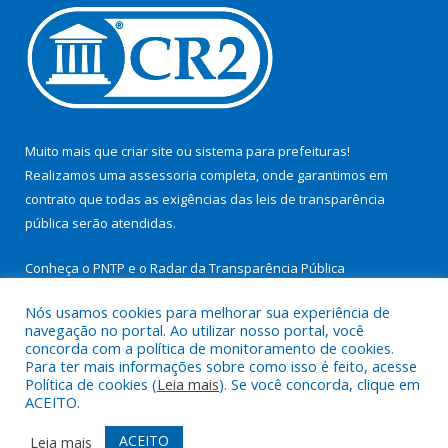
Muito mais que
criar site
ou
sistema para prefeituras
!
Realizamos uma
assessoria
completa, onde garantimos em
contrato que todas as exigências das
leis de transparência
pública
serão atendidas.
Conheça o
PNTP
e o
Radar da Transparência Pública
Nós usamos cookies para melhorar sua experiência de
navegação no portal. Ao utilizar nosso portal, você
concorda com a política de monitoramento de cookies.
Para ter mais informações sobre como isso é feito, acesse
Todos os direitos reservados a Prefeitura Municipal de São
Política de cookies (
Leia mais
). Se você concorda, clique em
Miguel do Guamá.
ACEITO.
Mapa do Site
Acessar Área Administrativa
ACEITO
Leia mais