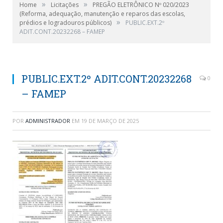
»
»
Home
Licitações
PREGÃO ELETRÔNICO Nº 020/2023
(Reforma, adequação, manutenção e reparos das escolas,
»
prédios e logradouros públicos)
PUBLIC.EXT.2º
ADIT.CONT.20232268 – FAMEP
PUBLIC.EXT.2º ADIT.CONT.20232268
0
– FAMEP
POR
ADMINISTRADOR
EM
19 DE MARÇO DE 2025