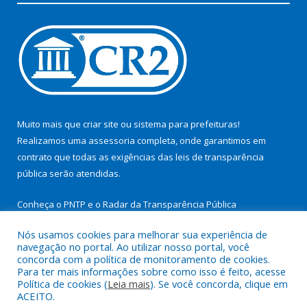
Muito mais que
criar site
ou
sistema para prefeituras
!
Realizamos uma
assessoria
completa, onde garantimos em
contrato que todas as exigências das
leis de transparência
pública
serão atendidas.
Conheça o
PNTP
e o
Radar da Transparência Pública
Nós usamos cookies para melhorar sua experiência de
navegação no portal. Ao utilizar nosso portal, você
concorda com a política de monitoramento de cookies.
Para ter mais informações sobre como isso é feito, acesse
Todos os direitos reservados a Prefeitura Municipal de São
Política de cookies (
Leia mais
). Se você concorda, clique em
Miguel do Guamá.
ACEITO.