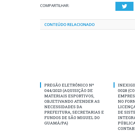
COMPARTILHAR:
Twi
CONTEÚDO RELACIONADO
PREGÃO ELETRÔNICO Nº
INEXIGI
044/2023 (AQUISIÇÃO DE
0028 (C
MATERIAIS ESPORTIVOS,
EMPRES
OBJETIVANDO ATENDER AS
NO FOR
NECESSIDADES DA
LICENÇA
PREFEITURA, SECRETARIAS E
DE SIST
FUNDOS DE SÃO MIGUEL DO
INTEGR
GUAMÁ/PA)
PÚBLIC
CONTABI