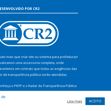
ESENVOLVIDO POR CR2
uito mais que
criar site
ou
sistema para prefeituras
!
ealizamos uma
assessoria
completa, onde
arantimos em contrato que todas as exigências das
eis de transparência pública
serão atendidas.
onheça o
PNTP
e o
Radar da Transparência Pública
a de
ACEITO
Leia mais