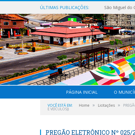
ÚLTIMAS PUBLICAÇÕES:
PÁGINA INICIAL
O MUNICÍ
»
»
VOCÊ ESTÁ EM:
Home
Licitações
PREGÃO
E VEÍCULOS))
PREGÃO ELETRÔNICO Nº 025/20