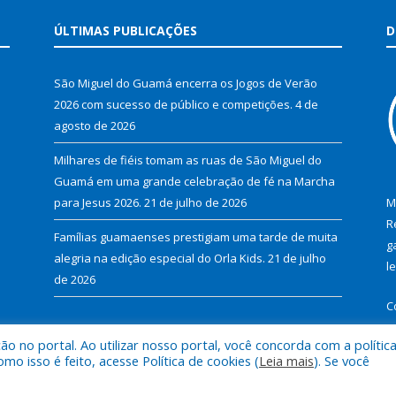
ÚLTIMAS PUBLICAÇÕES
D
São Miguel do Guamá encerra os Jogos de Verão
2026 com sucesso de público e competições.
4 de
agosto de 2026
Milhares de fiéis tomam as ruas de São Miguel do
Guamá em uma grande celebração de fé na Marcha
para Jesus 2026.
21 de julho de 2026
M
R
Famílias guamaenses prestigiam uma tarde de muita
g
alegria na edição especial do Orla Kids.
21 de julho
l
de 2026
C
 no portal. Ao utilizar nosso portal, você concorda com a polític
 isso é feito, acesse Política de cookies (
Leia mais
). Se você