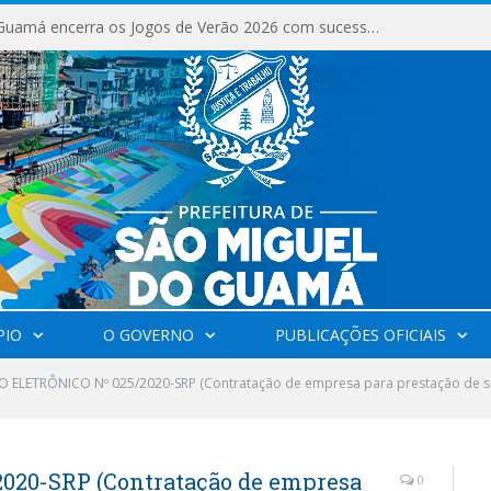
São Miguel do Guamá encerra os Jogos de Verão 2026 com sucesso de público e competições.
PIO
O GOVERNO
PUBLICAÇÕES OFICIAIS
 ELETRÔNICO Nº 025/2020-SRP (Contratação de empresa para prestação d
20-SRP (Contratação de empresa
0