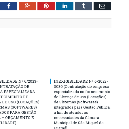
tter
Facebook
Google+
Pinterest
LinkedIn
Tumblr
Email
BILIDADE Nº 6/2023-
INEXIGIBILIDADE Nº 6/2023-
ONTRATAÇÃO DE
0030 (Contratação de empresa
A ESPECIALIZADA
especializada no fornecimento
NECIMENTO DE
de Licença de uso (Locações)
 DE USO (LOCAÇÕES)
de Sistemas (Softwares)
EMAS (SOFTWARES)
integrados para Gestão Pública,
ADOS PARA GESTÃO
a fim de atender as
A – ORÇAMENTO E
necessidades da Câmara
LIDADE)
Municipal de São Miguel do
Guamá)