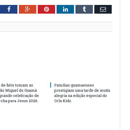
tter
Facebook
Google+
Pinterest
LinkedIn
Tumblr
Email
 de fiéis tomam as
Famílias guamaenses
São Miguel do Guamá
prestigiam uma tarde de muita
rande celebração de
alegria na edição especial do
rcha para Jesus 2026.
Orla Kids.