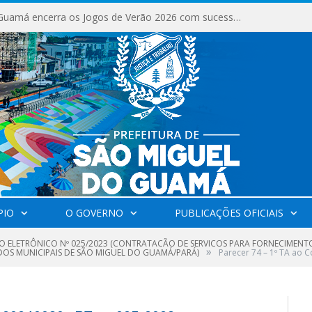
São Miguel do Guamá encerra os Jogos de Verão 2026 com sucesso de público e competições.
PIO
O GOVERNO
PUBLICAÇÕES OFICIAIS
O ELETRÔNICO Nº 025/2023 (CONTRATACÃO DE SERVICOS PARA FORNECIMENTO
»
NDOS MUNICIPAIS DE SÃO MIGUEL DO GUAMÁ/PARÁ)
Parecer 74 – 1º TA ao 