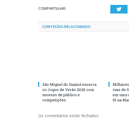
COMPARTILHAR:
Twi
CONTEÚDO RELACIONADO
São Miguel do Guamá encerra
Milhares
os Jogos de Verão 2026 com
ruas de 
sucesso de público e
em uma g
competições.
fé na Ma
Os comentários estão fechados.