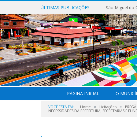
ÚLTIMAS PUBLICAÇÕES:
PÁGINA INICIAL
O MUNICÍ
»
»
VOCÊ ESTÁ EM:
Home
Licitações
PREGÃ
NECESSIDADES DA PREFEITURA, SECRETARIAS E FU