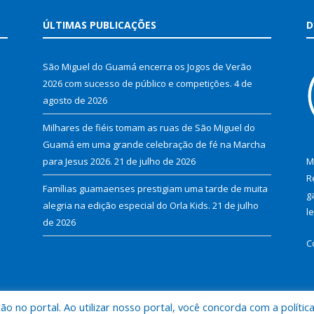
ÚLTIMAS PUBLICAÇÕES
D
São Miguel do Guamá encerra os Jogos de Verão
2026 com sucesso de público e competições.
4 de
agosto de 2026
Milhares de fiéis tomam as ruas de São Miguel do
Guamá em uma grande celebração de fé na Marcha
para Jesus 2026.
21 de julho de 2026
M
R
Famílias guamaenses prestigiam uma tarde de muita
g
alegria na edição especial do Orla Kids.
21 de julho
l
de 2026
C
 no portal. Ao utilizar nosso portal, você concorda com a polític