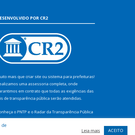
ESENVOLVIDO POR CR2
uito mais que
criar site
ou
sistema para prefeituras
!
ealizamos uma
assessoria
completa, onde
arantimos em contrato que todas as exigências das
eis de transparência pública
serão atendidas.
onheça o
PNTP
e o
Radar da Transparência Pública
a de
ACEITO
Leia mais