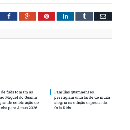
tter
Facebook
Google+
Pinterest
LinkedIn
Tumblr
Email
 de fiéis tomam as
Famílias guamaenses
São Miguel do Guamá
prestigiam uma tarde de muita
rande celebração de
alegria na edição especial do
rcha para Jesus 2026.
Orla Kids.