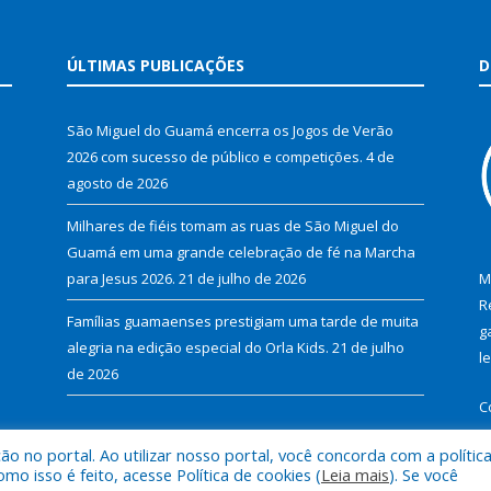
ÚLTIMAS PUBLICAÇÕES
D
São Miguel do Guamá encerra os Jogos de Verão
2026 com sucesso de público e competições.
4 de
agosto de 2026
Milhares de fiéis tomam as ruas de São Miguel do
Guamá em uma grande celebração de fé na Marcha
para Jesus 2026.
21 de julho de 2026
M
R
Famílias guamaenses prestigiam uma tarde de muita
g
alegria na edição especial do Orla Kids.
21 de julho
l
de 2026
C
 no portal. Ao utilizar nosso portal, você concorda com a polític
 isso é feito, acesse Política de cookies (
Leia mais
). Se você