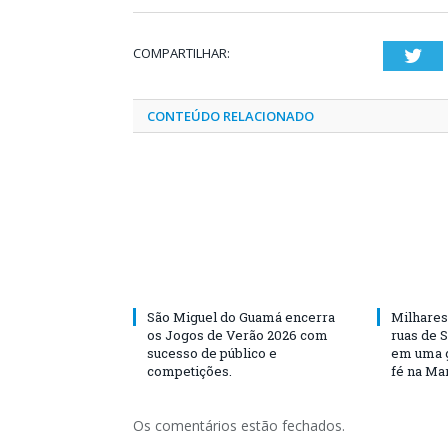
COMPARTILHAR:
Twi
CONTEÚDO RELACIONADO
São Miguel do Guamá encerra
Milhares
os Jogos de Verão 2026 com
ruas de 
sucesso de público e
em uma g
competições.
fé na Ma
Os comentários estão fechados.