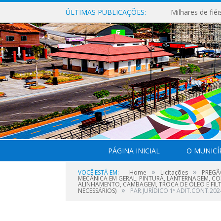
ÚLTIMAS PUBLICAÇÕES:
PÁGINA INICIAL
O MUNICÍ
»
»
VOCÊ ESTÁ EM:
Home
Licitações
PREGÃ
MECÂNICA EM GERAL, PINTURA, LANTERNAGEM, CO
ALINHAMENTO, CAMBAGEM, TROCA DE ÓLEO E FILT
»
NECESSÁRIOS)
PAR.JURÍDICO 1º ADIT.CONT.20