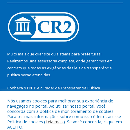
Muito mais que
criar site
ou
sistema para prefeituras
!
Realizamos uma
assessoria
completa, onde garantimos em
contrato que todas as exigências das
leis de transparência
pública
serão atendidas.
Conheça o
PNTP
e o
Radar da Transparência Pública
Nós usamos cookies para melhorar sua experiência de
navegação no portal. Ao utilizar nosso portal, você
concorda com a política de monitoramento de cookies.
Para ter mais informações sobre como isso é feito, acesse
Todos os direitos reservados a Prefeitura Municipal de São
Política de cookies (
Leia mais
). Se você concorda, clique em
Miguel do Guamá.
ACEITO.