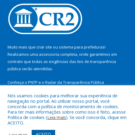
Muito mais que
criar site
ou
sistema para prefeituras
!
Realizamos uma
assessoria
completa, onde garantimos em
contrato que todas as exigências das
leis de transparência
pública
serão atendidas.
Conheça o
PNTP
e o
Radar da Transparência Pública
Nós usamos cookies para melhorar sua experiência de
navegação no portal. Ao utilizar nosso portal, você
concorda com a política de monitoramento de cookies.
Para ter mais informações sobre como isso é feito, acesse
Todos os direitos reservados a Prefeitura Municipal de São
Política de cookies (
Leia mais
). Se você concorda, clique em
Miguel do Guamá.
ACEITO.
Mapa do Site
Acessar Área Administrativa
ACEITO
Leia mais