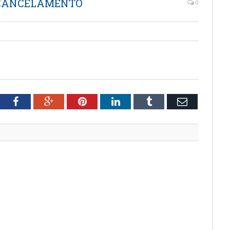
DE CANCELAMENTO
0
O
tter
Facebook
Google+
Pinterest
LinkedIn
Tumblr
Email