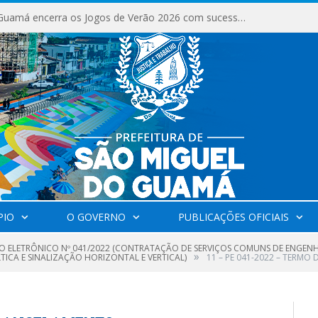
São Miguel do Guamá encerra os Jogos de Verão 2026 com sucesso de público e competições.
PIO
O GOVERNO
PUBLICAÇÕES OFICIAIS
O ELETRÔNICO Nº 041/2022 (CONTRATAÇÃO DE SERVIÇOS COMUNS DE ENGENH
»
CA E SINALIZAÇÃO HORIZONTAL E VERTICAL)
11 – PE 041-2022 – TERM