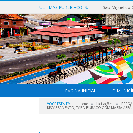
ÚLTIMAS PUBLICAÇÕES:
PÁGINA INICIAL
O MUNICÍ
»
»
VOCÊ ESTÁ EM:
Home
Licitações
PREGÃ
RECAPEAMENTO, TAPA-BURACO COM MASSA ASFÁLTI