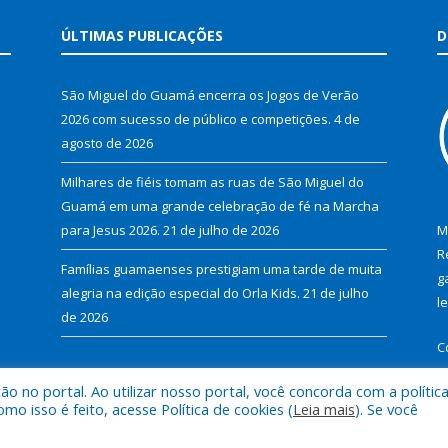
ÚLTIMAS PUBLICAÇÕES
D
São Miguel do Guamá encerra os Jogos de Verão
2026 com sucesso de público e competições.
4 de
agosto de 2026
Milhares de fiéis tomam as ruas de São Miguel do
Guamá em uma grande celebração de fé na Marcha
para Jesus 2026.
21 de julho de 2026
M
R
Famílias guamaenses prestigiam uma tarde de muita
g
alegria na edição especial do Orla Kids.
21 de julho
l
de 2026
C
 no portal. Ao utilizar nosso portal, você concorda com a polític
 isso é feito, acesse Política de cookies (
Leia mais
). Se você