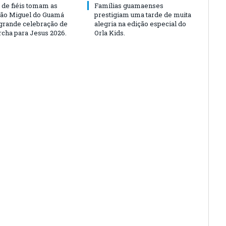
 de fiéis tomam as
Famílias guamaenses
São Miguel do Guamá
prestigiam uma tarde de muita
rande celebração de
alegria na edição especial do
rcha para Jesus 2026.
Orla Kids.