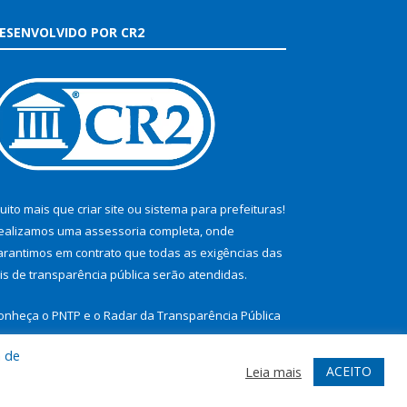
ESENVOLVIDO POR CR2
uito mais que
criar site
ou
sistema para prefeituras
!
ealizamos uma
assessoria
completa, onde
arantimos em contrato que todas as exigências das
eis de transparência pública
serão atendidas.
onheça o
PNTP
e o
Radar da Transparência Pública
a de
ACEITO
Leia mais