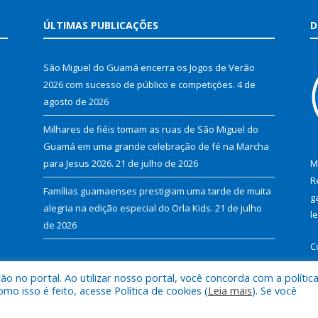
ÚLTIMAS PUBLICAÇÕES
D
São Miguel do Guamá encerra os Jogos de Verão
2026 com sucesso de público e competições.
4 de
agosto de 2026
Milhares de fiéis tomam as ruas de São Miguel do
Guamá em uma grande celebração de fé na Marcha
para Jesus 2026.
21 de julho de 2026
M
R
Famílias guamaenses prestigiam uma tarde de muita
g
alegria na edição especial do Orla Kids.
21 de julho
l
de 2026
C
 no portal. Ao utilizar nosso portal, você concorda com a polític
 isso é feito, acesse Política de cookies (
Leia mais
). Se você