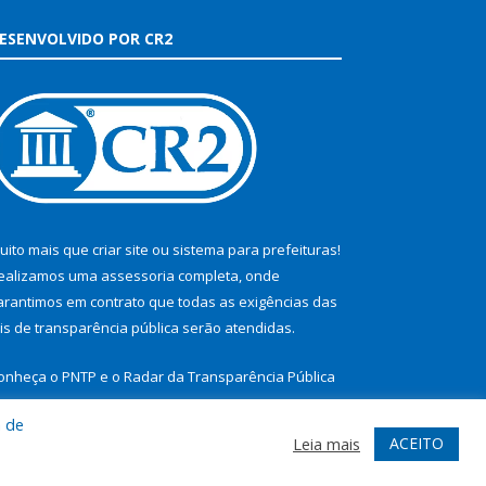
ESENVOLVIDO POR CR2
uito mais que
criar site
ou
sistema para prefeituras
!
ealizamos uma
assessoria
completa, onde
arantimos em contrato que todas as exigências das
eis de transparência pública
serão atendidas.
onheça o
PNTP
e o
Radar da Transparência Pública
a de
ACEITO
Leia mais