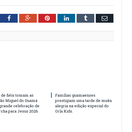
tter
Facebook
Google+
Pinterest
LinkedIn
Tumblr
Email
 de fiéis tomam as
Famílias guamaenses
São Miguel do Guamá
prestigiam uma tarde de muita
rande celebração de
alegria na edição especial do
rcha para Jesus 2026.
Orla Kids.