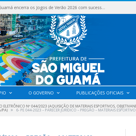
Milhares de fiéis tomam as ruas de São Miguel do Guamá em uma grande celebração de fé na Marcha para Jesus 2026.
PIO
O GOVERNO
PUBLICAÇÕES OFICIAIS
 ELETRÔNICO Nº 044/2023 (AQUISIÇÃO DE MATERIAIS ESPORTIVOS, OBJETIVAN
»
/PA)
6- PE 044-2023 – PARECER JURÍDICO – PREGÃO – MATERIAIS ESPORTIVO