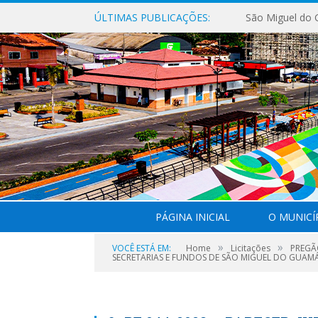
ÚLTIMAS PUBLICAÇÕES:
PÁGINA INICIAL
O MUNICÍ
»
»
VOCÊ ESTÁ EM:
Home
Licitações
PREGÃO
SECRETARIAS E FUNDOS DE SÃO MIGUEL DO GUAMÁ