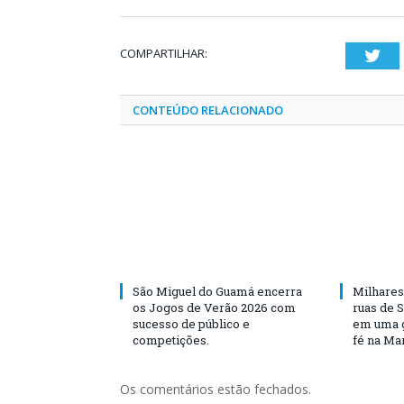
COMPARTILHAR:
Twi
CONTEÚDO RELACIONADO
São Miguel do Guamá encerra
Milhares
os Jogos de Verão 2026 com
ruas de 
sucesso de público e
em uma g
competições.
fé na Ma
Os comentários estão fechados.