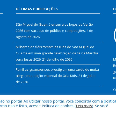
ÚLTIMAS PUBLICAÇÕES
D
São Miguel do Guamá encerra os Jogos de Verão
2026 com sucesso de público e competições.
4 de
agosto de 2026
Milhares de fiéis tomam as ruas de São Miguel do
Guamá em uma grande celebração de fé na Marcha
para Jesus 2026.
21 de julho de 2026
M
R
Famílias guamaenses prestigiam uma tarde de muita
g
alegria na edição especial do Orla Kids.
21 de julho
l
de 2026
C
 no portal. Ao utilizar nosso portal, você concorda com a polític
 isso é feito, acesse Política de cookies (
Leia mais
). Se você