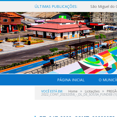
ÚLTIMAS PUBLICAÇÕES:
PÁGINA INICIAL
O MUNICÍ
»
»
VOCÊ ESTÁ EM:
Home
Licitações
PREGÃ
2022_CONT_20232058_-_DL_DE_SOUSA_FUNDEB (1)