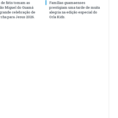
 de fiéis tomam as
Famílias guamaenses
São Miguel do Guamá
prestigiam uma tarde de muita
rande celebração de
alegria na edição especial do
rcha para Jesus 2026.
Orla Kids.