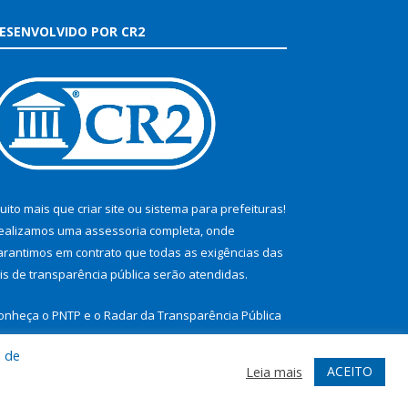
ESENVOLVIDO POR CR2
uito mais que
criar site
ou
sistema para prefeituras
!
ealizamos uma
assessoria
completa, onde
arantimos em contrato que todas as exigências das
eis de transparência pública
serão atendidas.
onheça o
PNTP
e o
Radar da Transparência Pública
a de
ACEITO
Leia mais