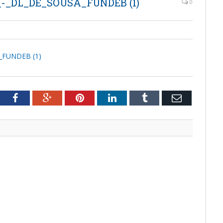
_-_DL_DE_SOUSA_FUNDEB (1)
0
_FUNDEB (1)
tter
Facebook
Google+
Pinterest
LinkedIn
Tumblr
Email