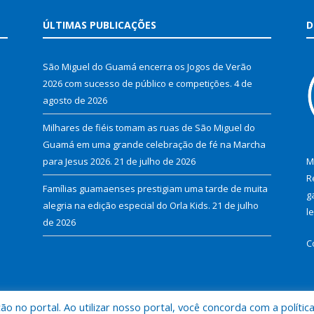
ÚLTIMAS PUBLICAÇÕES
D
São Miguel do Guamá encerra os Jogos de Verão
2026 com sucesso de público e competições.
4 de
agosto de 2026
Milhares de fiéis tomam as ruas de São Miguel do
Guamá em uma grande celebração de fé na Marcha
para Jesus 2026.
21 de julho de 2026
M
R
Famílias guamaenses prestigiam uma tarde de muita
g
alegria na edição especial do Orla Kids.
21 de julho
l
de 2026
C
 no portal. Ao utilizar nosso portal, você concorda com a polític