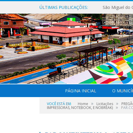
ÚLTIMAS PUBLICAÇÕES:
PÁGINA INICIAL
O MUNICÍ
»
»
VOCÊ ESTÁ EM:
Home
Licitações
PREGÃ
»
IMPRESSORAS, NOTEBOOK, E NOBREAK)
PAR.CO