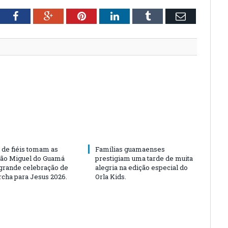
tter
Facebook
Google+
Pinterest
LinkedIn
Tumblr
Email
 de fiéis tomam as
Famílias guamaenses
São Miguel do Guamá
prestigiam uma tarde de muita
rande celebração de
alegria na edição especial do
rcha para Jesus 2026.
Orla Kids.