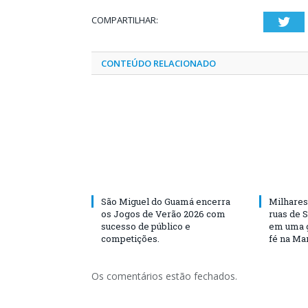
COMPARTILHAR:
Twi
CONTEÚDO RELACIONADO
São Miguel do Guamá encerra
Milhares
os Jogos de Verão 2026 com
ruas de 
sucesso de público e
em uma g
competições.
fé na Ma
Os comentários estão fechados.