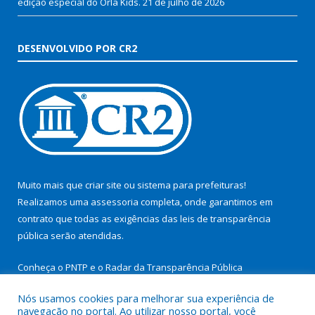
edição especial do Orla Kids.
21 de julho de 2026
DESENVOLVIDO POR CR2
Muito mais que
criar site
ou
sistema para prefeituras
!
Realizamos uma
assessoria
completa, onde garantimos em
contrato que todas as exigências das
leis de transparência
pública
serão atendidas.
Conheça o
PNTP
e o
Radar da Transparência Pública
Nós usamos cookies para melhorar sua experiência de
navegação no portal. Ao utilizar nosso portal, você