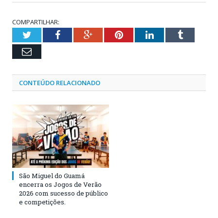
COMPARTILHAR:
Twitter
Facebook
Google+
Pinterest
LinkedIn
Tumblr
Email
CONTEÚDO RELACIONADO
São Miguel do Guamá
encerra os Jogos de Verão
2026 com sucesso de público
e competições.