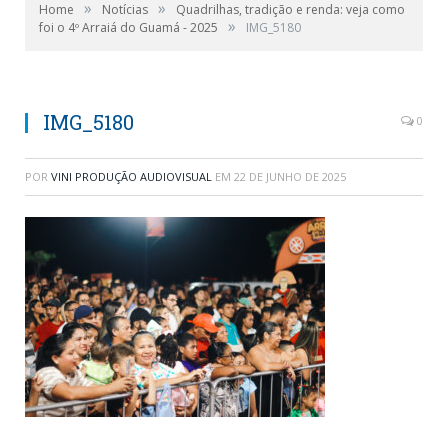
»
»
Home
Notícias
Quadrilhas, tradição e renda: veja como
»
foi o 4º Arraiá do Guamá - 2025
IMG_5180
IMG_5180
0
POR
VINI PRODUÇÃO AUDIOVISUAL
EM
22 DE JUNHO DE 2025