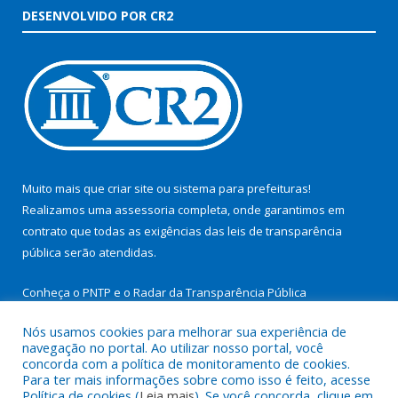
DESENVOLVIDO POR CR2
Muito mais que
criar site
ou
sistema para prefeituras
!
Realizamos uma
assessoria
completa, onde garantimos em
contrato que todas as exigências das
leis de transparência
pública
serão atendidas.
Conheça o
PNTP
e o
Radar da Transparência Pública
Nós usamos cookies para melhorar sua experiência de
navegação no portal. Ao utilizar nosso portal, você
concorda com a política de monitoramento de cookies.
Para ter mais informações sobre como isso é feito, acesse
Todos os direitos reservados a Prefeitura Municipal de São
Política de cookies (
Leia mais
). Se você concorda, clique em