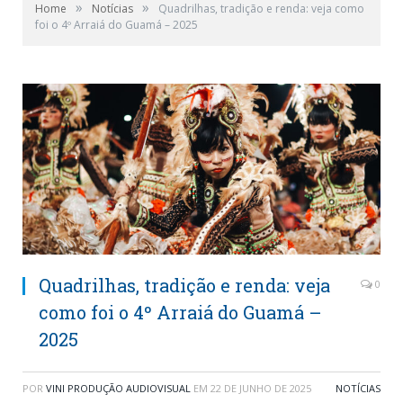
»
»
Home
Notícias
Quadrilhas, tradição e renda: veja como
foi o 4º Arraiá do Guamá – 2025
Quadrilhas, tradição e renda: veja
0
como foi o 4º Arraiá do Guamá –
2025
POR
VINI PRODUÇÃO AUDIOVISUAL
EM
22 DE JUNHO DE 2025
NOTÍCIAS