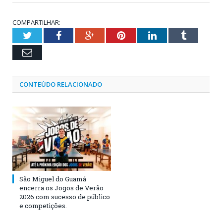
COMPARTILHAR:
Twitter
Facebook
Google+
Pinterest
LinkedIn
Tumblr
Email
CONTEÚDO RELACIONADO
São Miguel do Guamá
encerra os Jogos de Verão
2026 com sucesso de público
e competições.