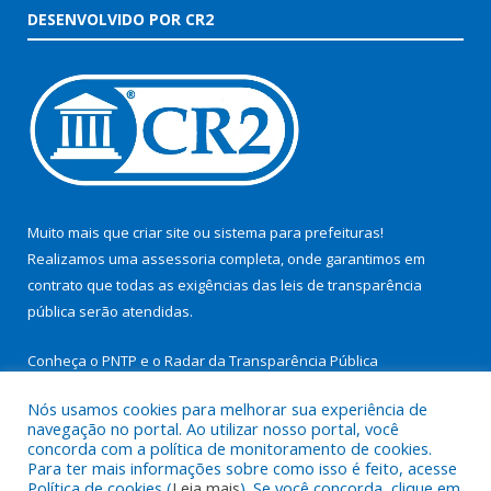
DESENVOLVIDO POR CR2
Muito mais que
criar site
ou
sistema para prefeituras
!
Realizamos uma
assessoria
completa, onde garantimos em
contrato que todas as exigências das
leis de transparência
pública
serão atendidas.
Conheça o
PNTP
e o
Radar da Transparência Pública
Nós usamos cookies para melhorar sua experiência de
navegação no portal. Ao utilizar nosso portal, você
concorda com a política de monitoramento de cookies.
Para ter mais informações sobre como isso é feito, acesse
Todos os direitos reservados a Prefeitura Municipal de São
Política de cookies (
Leia mais
). Se você concorda, clique em