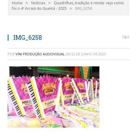
»
»
Home
Notícias
Quadrilhas, tradição e renda: veja como
»
foi o 4º Arraiá do Guamá - 2025
IMG_6258
IMG_6258
0
POR
VINI PRODUÇÃO AUDIOVISUAL
EM
22 DE JUNHO DE 2025