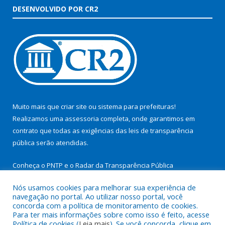
DESENVOLVIDO POR CR2
Muito mais que
criar site
ou
sistema para prefeituras
!
Realizamos uma
assessoria
completa, onde garantimos em
contrato que todas as exigências das
leis de transparência
pública
serão atendidas.
Conheça o
PNTP
e o
Radar da Transparência Pública
Nós usamos cookies para melhorar sua experiência de
navegação no portal. Ao utilizar nosso portal, você
concorda com a política de monitoramento de cookies.
Para ter mais informações sobre como isso é feito, acesse
Todos os direitos reservados a Prefeitura Municipal de São
Política de cookies (
Leia mais
). Se você concorda, clique em