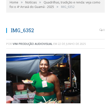
»
»
Home
Notícias
Quadrilhas, tradição e renda: veja como
»
foi o 4º Arraiá do Guamá - 2025
IMG_6352
IMG_6352
0
POR
VINI PRODUÇÃO AUDIOVISUAL
EM
22 DE JUNHO DE 2025