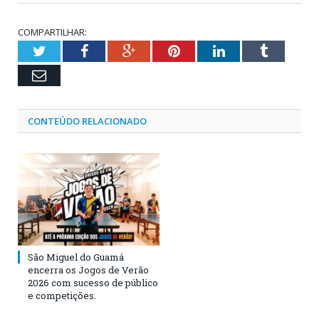
COMPARTILHAR:
Twitter
Facebook
Google+
Pinterest
LinkedIn
Tumblr
Email
CONTEÚDO RELACIONADO
São Miguel do Guamá
encerra os Jogos de Verão
2026 com sucesso de público
e competições.