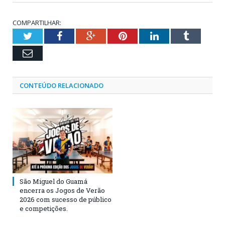
COMPARTILHAR:
Twitter
Facebook
Google+
Pinterest
LinkedIn
Tumblr
Email
CONTEÚDO RELACIONADO
São Miguel do Guamá
encerra os Jogos de Verão
2026 com sucesso de público
e competições.