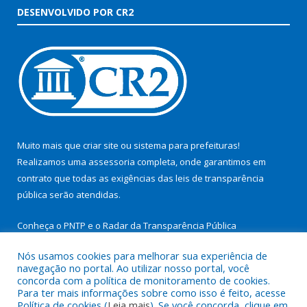
DESENVOLVIDO POR CR2
Muito mais que
criar site
ou
sistema para prefeituras
!
Realizamos uma
assessoria
completa, onde garantimos em
contrato que todas as exigências das
leis de transparência
pública
serão atendidas.
Conheça o
PNTP
e o
Radar da Transparência Pública
Nós usamos cookies para melhorar sua experiência de
navegação no portal. Ao utilizar nosso portal, você
concorda com a política de monitoramento de cookies.
Para ter mais informações sobre como isso é feito, acesse
Todos os direitos reservados a Prefeitura Municipal de São
Política de cookies (
Leia mais
). Se você concorda, clique em