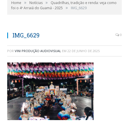
»
»
Home
Notícias
Quadrilhas, tradição e renda: veja como
»
foi o 4º Arraiá do Guamá - 2025
IMG_6629
IMG_6629
0
POR
VINI PRODUÇÃO AUDIOVISUAL
EM
22 DE JUNHO DE 2025