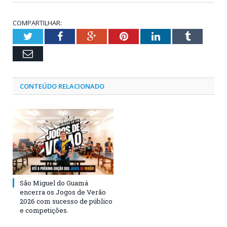
COMPARTILHAR:
Twitter
Facebook
Google+
Pinterest
LinkedIn
Tumblr
Email
CONTEÚDO RELACIONADO
São Miguel do Guamá
encerra os Jogos de Verão
2026 com sucesso de público
e competições.