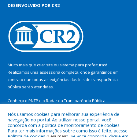
DESENVOLVIDO POR CR2
Muito mais que
criar site
ou
sistema para prefeituras
!
Realizamos uma
assessoria
completa, onde garantimos em
contrato que todas as exigências das
leis de transparência
pública
serão atendidas.
Conheça o
PNTP
e o
Radar da Transparência Pública
Nós usamos cookies para melhorar sua experiência de
navegação no portal. Ao utilizar nosso portal, você
concorda com a política de monitoramento de cookies.
Para ter mais informações sobre como isso é feito, acesse
Todos os direitos reservados a Prefeitura Municipal de São
Política de cookies (
Leia mais
). Se você concorda, clique em