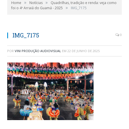
»
»
Home
Notícias
Quadrilhas, tradição e renda: veja como
»
foi o 4º Arraiá do Guamá - 2025
IMG_7175
IMG_7175
0
POR
VINI PRODUÇÃO AUDIOVISUAL
EM
22 DE JUNHO DE 2025