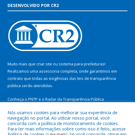
DESENVOLVIDO POR CR2
Muito mais que
criar site
ou
sistema para prefeituras
!
Realizamos uma
assessoria
completa, onde garantimos em
contrato que todas as exigências das
leis de transparência
pública
serão atendidas.
Conheça o
PNTP
e o
Radar da Transparência Pública
Nós usamos cookies para melhorar sua experiência de
navegação no portal. Ao utilizar nosso portal, você
concorda com a política de monitoramento de cookies.
Para ter mais informações sobre como isso é feito, acesse
Todos os direitos reservados a Prefeitura Municipal de São
Política de cookies (
Leia mais
). Se você concorda, clique em