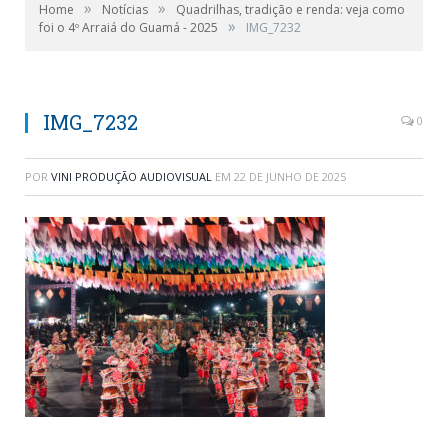
»
»
Home
Notícias
Quadrilhas, tradição e renda: veja como
»
foi o 4º Arraiá do Guamá - 2025
IMG_7232
IMG_7232
0
POR
VINI PRODUÇÃO AUDIOVISUAL
EM
22 DE JUNHO DE 2025