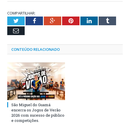
COMPARTILHAR:
Twitter
Facebook
Google+
Pinterest
LinkedIn
Tumblr
Email
CONTEÚDO RELACIONADO
São Miguel do Guamá
encerra os Jogos de Verão
2026 com sucesso de público
e competições.