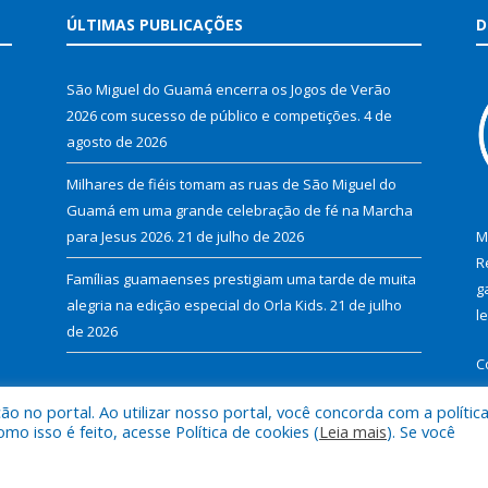
ÚLTIMAS PUBLICAÇÕES
D
São Miguel do Guamá encerra os Jogos de Verão
2026 com sucesso de público e competições.
4 de
agosto de 2026
Milhares de fiéis tomam as ruas de São Miguel do
Guamá em uma grande celebração de fé na Marcha
para Jesus 2026.
21 de julho de 2026
M
R
Famílias guamaenses prestigiam uma tarde de muita
g
alegria na edição especial do Orla Kids.
21 de julho
l
de 2026
C
 no portal. Ao utilizar nosso portal, você concorda com a polític
 isso é feito, acesse Política de cookies (
Leia mais
). Se você
al de São Miguel do Guamá.
Mapa do Si