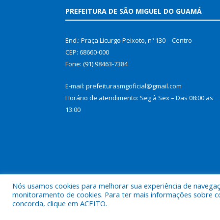
PREFEITURA DE SÃO MIGUEL DO GUAMÁ
End.: Praça Licurgo Peixoto, nº 130 – Centro
CEP: 68660-000
Fone: (91) 98463-7384
E-mail: prefeiturasmgoficial@gmail.com
Horário de atendimento: Seg à Sex – Das 08:00 as
13:00
Nós usamos cookies para melhorar sua experiência de navegação
monitoramento de cookies. Para ter mais informações sobre como
concorda, clique em ACEITO.
Todos os direitos reservados a Prefeitura Municip