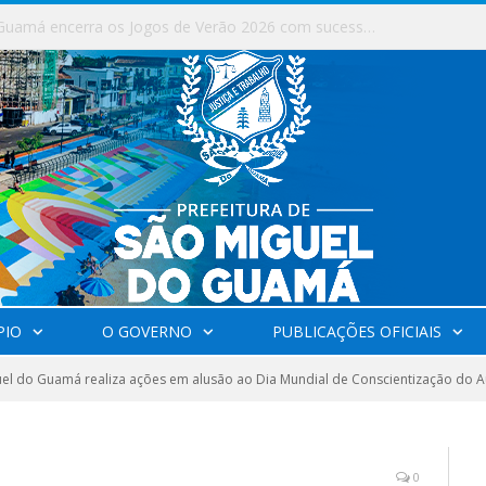
Milhares de fiéis tomam as ruas de São Miguel do Guamá em uma grande celebração de fé na Marcha para Jesus 2026.
PIO
O GOVERNO
PUBLICAÇÕES OFICIAIS
el do Guamá realiza ações em alusão ao Dia Mundial de Conscientização do 
0