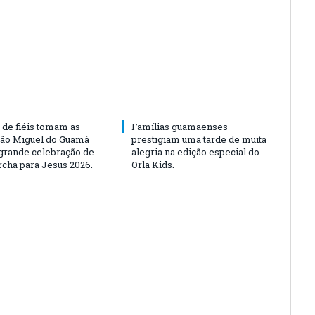
 de fiéis tomam as
Famílias guamaenses
São Miguel do Guamá
prestigiam uma tarde de muita
rande celebração de
alegria na edição especial do
rcha para Jesus 2026.
Orla Kids.