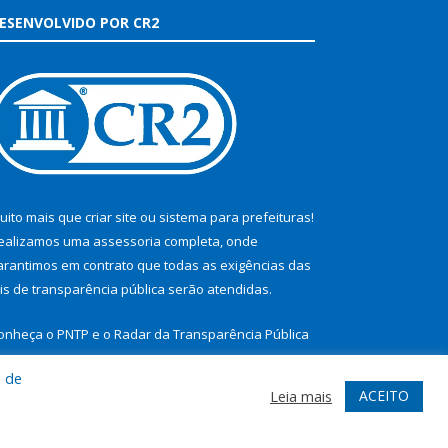
ESENVOLVIDO POR CR2
uito mais que
criar site
ou
sistema para prefeituras
!
ealizamos uma
assessoria
completa, onde
arantimos em contrato que todas as exigências das
eis de transparência pública
serão atendidas.
onheça o
PNTP
e o
Radar da Transparência Pública
a de
ACEITO
Leia mais
te
Acessar Área Administrativa
Acessar Webmail