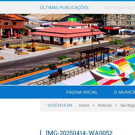
ÚLTIMAS PUBLICAÇÕES:
PÁGINA INICIAL
O MUNICÍ
»
»
VOCÊ ESTÁ EM:
Home
Notícias
São Migu
IMG-20250414-WA0052