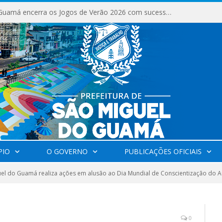
São Miguel do Guamá encerra os Jogos de Verão 2026 com sucesso de público e competições.
PIO
O GOVERNO
PUBLICAÇÕES OFICIAIS
el do Guamá realiza ações em alusão ao Dia Mundial de Conscientização do 
0