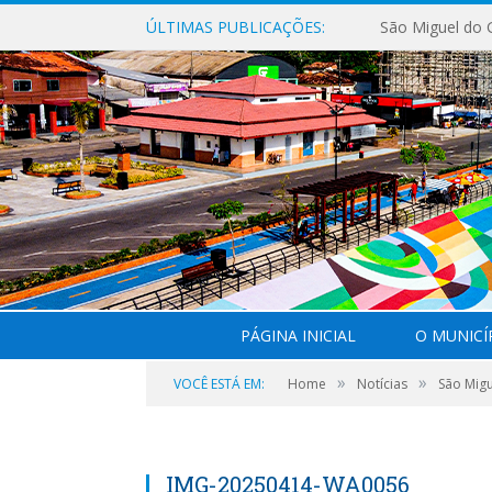
ÚLTIMAS PUBLICAÇÕES:
PÁGINA INICIAL
O MUNICÍ
»
»
VOCÊ ESTÁ EM:
Home
Notícias
São Migu
IMG-20250414-WA0056