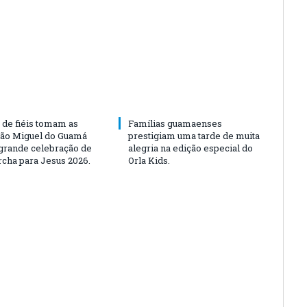
 de fiéis tomam as
Famílias guamaenses
São Miguel do Guamá
prestigiam uma tarde de muita
rande celebração de
alegria na edição especial do
rcha para Jesus 2026.
Orla Kids.