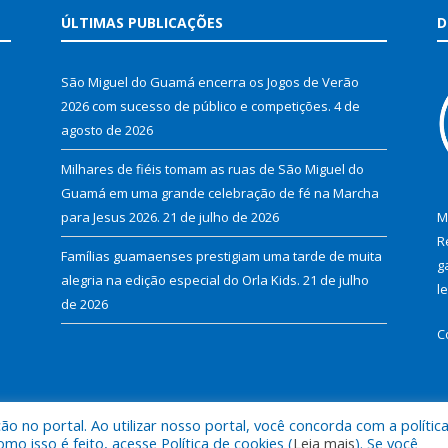
ÚLTIMAS PUBLICAÇÕES
D
São Miguel do Guamá encerra os Jogos de Verão
2026 com sucesso de público e competições.
4 de
agosto de 2026
Milhares de fiéis tomam as ruas de São Miguel do
Guamá em uma grande celebração de fé na Marcha
para Jesus 2026.
21 de julho de 2026
M
R
Famílias guamaenses prestigiam uma tarde de muita
g
alegria na edição especial do Orla Kids.
21 de julho
l
de 2026
C
 no portal. Ao utilizar nosso portal, você concorda com a polític
al de São Miguel do Guamá.
Mapa do Si
 isso é feito, acesse Política de cookies (
Leia mais
). Se você