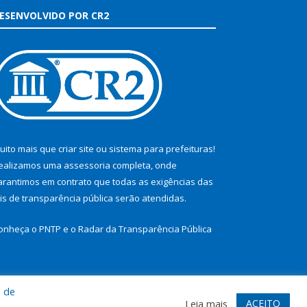
ESENVOLVIDO POR CR2
uito mais que
criar site
ou
sistema para prefeituras
!
ealizamos uma
assessoria
completa, onde
arantimos em contrato que todas as exigências das
eis de transparência pública
serão atendidas.
onheça o
PNTP
e o
Radar da Transparência Pública
a de
te
Acessar Área Administrativa
Acessar Webmail
ACEITO
Leia mais