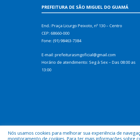
PREFEITURA DE SÃO MIGUEL DO GUAMÁ
End.: Praça Licurgo Peixoto, nº 130 – Centro
CEP: 68660-000
Fone: (91) 98463-7384
E-mail: prefeiturasmgoficial@gmail.com
Horário de atendimento: Seg à Sex – Das 08:00 as
13:00
Nós usamos cookies para melhorar sua experiência de navegação
Todos os direitos reservados a Prefeitura Municip
monitoramento de cookies. Para ter mais informações sobre como