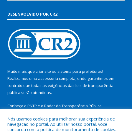
DESENVOLVIDO POR CR2
Muito mais que
criar site
ou
sistema para prefeituras
!
Realizamos uma
assessoria
completa, onde garantimos em
contrato que todas as exigências das
leis de transparência
pública
serão atendidas.
Conheça o
PNTP
e o
Radar da Transparência Pública
Nós usamos cookies para melhorar sua experiência de
navegação no portal. Ao utilizar nosso portal, você
concorda com a política de monitoramento de cookies.