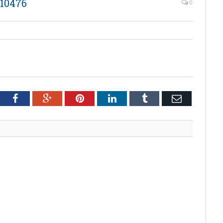
10476
0
tter
Facebook
Google+
Pinterest
LinkedIn
Tumblr
Email