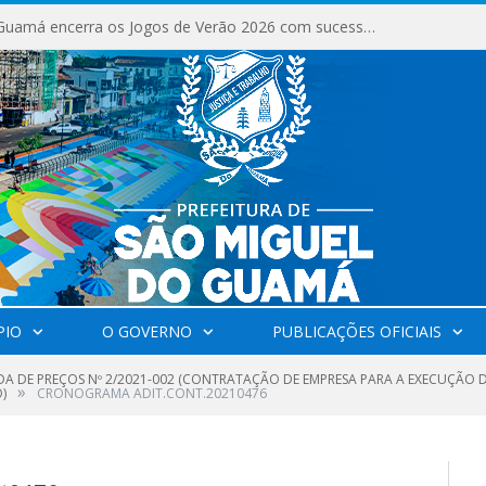
Milhares de fiéis tomam as ruas de São Miguel do Guamá em uma grande celebração de fé na Marcha para Jesus 2026.
PIO
O GOVERNO
PUBLICAÇÕES OFICIAIS
A DE PREÇOS Nº 2/2021-002 (CONTRATAÇÃO DE EMPRESA PARA A EXECUÇÃO 
»
)
CRONOGRAMA ADIT.CONT.20210476