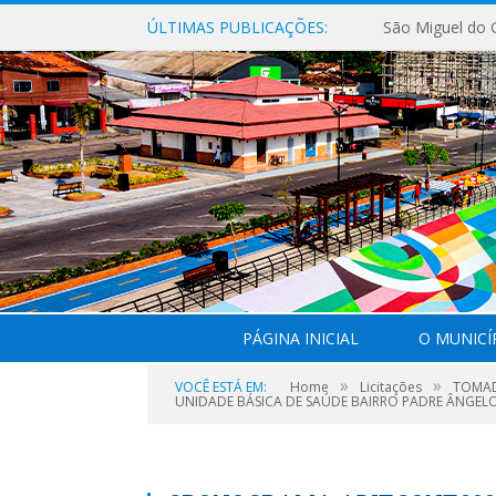
ÚLTIMAS PUBLICAÇÕES:
PÁGINA INICIAL
O MUNICÍ
»
»
VOCÊ ESTÁ EM:
Home
Licitações
TOMAD
UNIDADE BÁSICA DE SAÚDE BAIRRO PADRE ÂNGELO