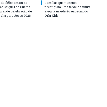
 de fiéis tomam as
Famílias guamaenses
São Miguel do Guamá
prestigiam uma tarde de muita
rande celebração de
alegria na edição especial do
rcha para Jesus 2026.
Orla Kids.