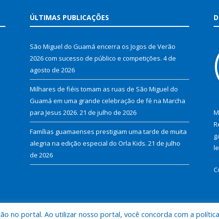
ÚLTIMAS PUBLICAÇÕES
D
São Miguel do Guamá encerra os Jogos de Verão
2026 com sucesso de público e competições.
4 de
agosto de 2026
Milhares de fiéis tomam as ruas de São Miguel do
Guamá em uma grande celebração de fé na Marcha
para Jesus 2026.
21 de julho de 2026
M
R
Famílias guamaenses prestigiam uma tarde de muita
g
alegria na edição especial do Orla Kids.
21 de julho
l
de 2026
C
 no portal. Ao utilizar nosso portal, você concorda com a polític