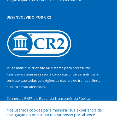
DESENVOLVIDO POR CR2
Muito mais que
criar site
ou
sistema para prefeituras
!
Realizamos uma
assessoria
completa, onde garantimos em
contrato que todas as exigências das
leis de transparência
pública
serão atendidas.
Conheça o
PNTP
e o
Radar da Transparência Pública
Nós usamos cookies para melhorar sua experiência de
navegação no portal. Ao utilizar nosso portal, você