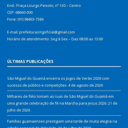
End.: Praça Licurgo Peixoto, nº 130 – Centro
CEP: 68660-000
Fone: (91) 98463-7384
E-mail: prefeiturasmgoficial@gmail.com
Horário de atendimento: Seg à Sex – Das 08:00 as 13:00
ÚLTIMAS PUBLICAÇÕES
São Miguel do Guamá encerra os Jogos de Verão 2026 com
sucesso de público e competições.
4 de agosto de 2026
Milhares de fiéis tomam as ruas de São Miguel do Guamá em
uma grande celebração de fé na Marcha para Jesus 2026.
21 de
julho de 2026
Famílias guamaenses prestigiam uma tarde de muita alegria na
edição especial do Orla Kids.
21 de julho de 2026