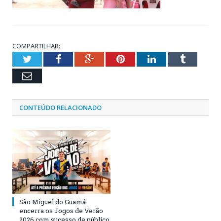
COMPARTILHAR:
Twitter
Facebook
Google+
Pinterest
LinkedIn
Tumblr
Email
CONTEÚDO RELACIONADO
São Miguel do Guamá
encerra os Jogos de Verão
2026 com sucesso de público