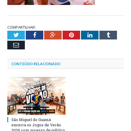
COMPARTILHAR:
Twitter
Facebook
Google+
Pinterest
LinkedIn
Tumblr
Email
CONTEÚDO RELACIONADO
São Miguel do Guamá
encerra os Jogos de Verão
2026 com sucesso de público