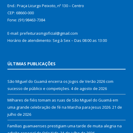
End.: Praça Licurgo Peixoto, nº 130 – Centro
CEP: 68660-000
Fone: (91) 98463-7384
E-mail: prefeiturasmgoficial@gmail.com
Horário de atendimento: Seg à Sex – Das 08:00 as 13:00
ÚLTIMAS PUBLICAÇÕES
São Miguel do Guamá encerra os Jogos de Verão 2026 com
sucesso de público e competições.
4 de agosto de 2026
Milhares de fiéis tomam as ruas de São Miguel do Guamá em
uma grande celebração de fé na Marcha para Jesus 2026.
21 de
julho de 2026
Famílias guamaenses prestigiam uma tarde de muita alegria na
edição especial do Orla Kids.
21 de julho de 2026