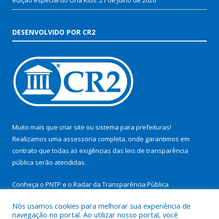
DESENVOLVIDO POR CR2
Muito mais que
criar site
ou
sistema para prefeituras
!
Realizamos uma
assessoria
completa, onde garantimos em
contrato que todas as exigências das
leis de transparência
pública
serão atendidas.
Conheça o
PNTP
e o
Radar da Transparência Pública
Nós usamos cookies para melhorar sua experiência de
navegação no portal. Ao utilizar nosso portal, você