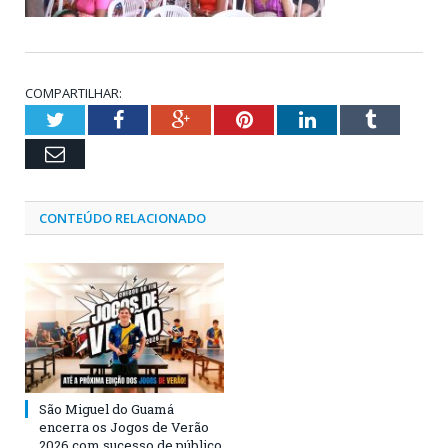
COMPARTILHAR:
Twitter
Facebook
Google+
Pinterest
LinkedIn
Tumblr
Email
CONTEÚDO RELACIONADO
São Miguel do Guamá
encerra os Jogos de Verão
2026 com sucesso de público