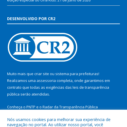
DESENVOLVIDO POR CR2
Muito mais que
criar site
ou
sistema para prefeituras
!
Realizamos uma
assessoria
completa, onde garantimos em
contrato que todas as exigências das
leis de transparência
pública
serão atendidas.
Conheça o
PNTP
e o
Radar da Transparência Pública
Nós usamos cookies para melhorar sua experiência de
navegação no portal. Ao utilizar nosso portal, você