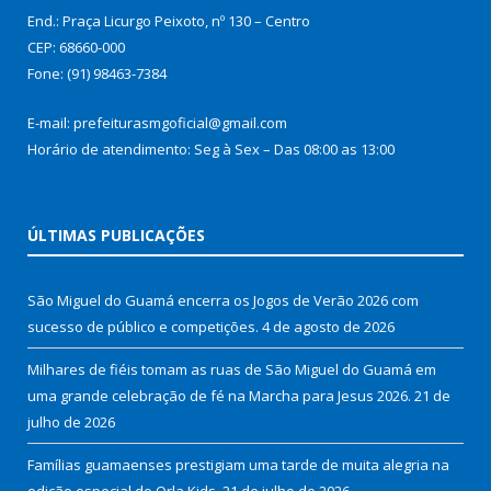
End.: Praça Licurgo Peixoto, nº 130 – Centro
CEP: 68660-000
Fone: (91) 98463-7384
E-mail: prefeiturasmgoficial@gmail.com
Horário de atendimento: Seg à Sex – Das 08:00 as 13:00
ÚLTIMAS PUBLICAÇÕES
São Miguel do Guamá encerra os Jogos de Verão 2026 com
sucesso de público e competições.
4 de agosto de 2026
Milhares de fiéis tomam as ruas de São Miguel do Guamá em
uma grande celebração de fé na Marcha para Jesus 2026.
21 de
julho de 2026
Famílias guamaenses prestigiam uma tarde de muita alegria na
edição especial do Orla Kids.
21 de julho de 2026