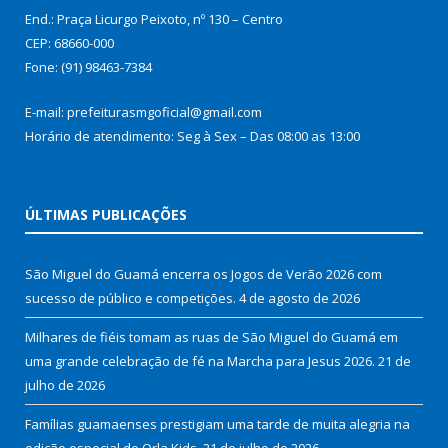
End.: Praça Licurgo Peixoto, nº 130 – Centro
CEP: 68660-000
Fone: (91) 98463-7384
E-mail: prefeiturasmgoficial@gmail.com
Horário de atendimento: Seg à Sex – Das 08:00 as 13:00
ÚLTIMAS PUBLICAÇÕES
São Miguel do Guamá encerra os Jogos de Verão 2026 com
sucesso de público e competições.
4 de agosto de 2026
Milhares de fiéis tomam as ruas de São Miguel do Guamá em
uma grande celebração de fé na Marcha para Jesus 2026.
21 de
julho de 2026
Famílias guamaenses prestigiam uma tarde de muita alegria na
edição especial do Orla Kids.
21 de julho de 2026