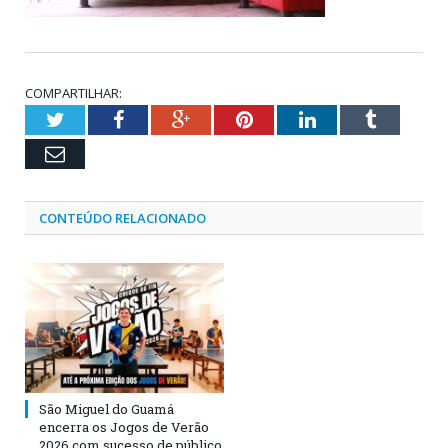
COMPARTILHAR:
Twitter
Facebook
Google+
Pinterest
LinkedIn
Tumblr
Email
CONTEÚDO RELACIONADO
São Miguel do Guamá
encerra os Jogos de Verão
2026 com sucesso de público