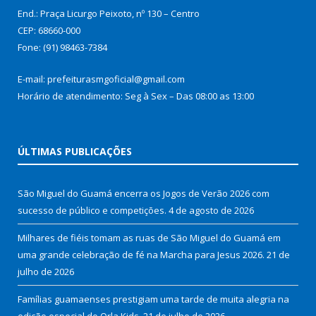
End.: Praça Licurgo Peixoto, nº 130 – Centro
CEP: 68660-000
Fone: (91) 98463-7384
E-mail: prefeiturasmgoficial@gmail.com
Horário de atendimento: Seg à Sex – Das 08:00 as 13:00
ÚLTIMAS PUBLICAÇÕES
São Miguel do Guamá encerra os Jogos de Verão 2026 com
sucesso de público e competições.
4 de agosto de 2026
Milhares de fiéis tomam as ruas de São Miguel do Guamá em
uma grande celebração de fé na Marcha para Jesus 2026.
21 de
julho de 2026
Famílias guamaenses prestigiam uma tarde de muita alegria na
edição especial do Orla Kids.
21 de julho de 2026