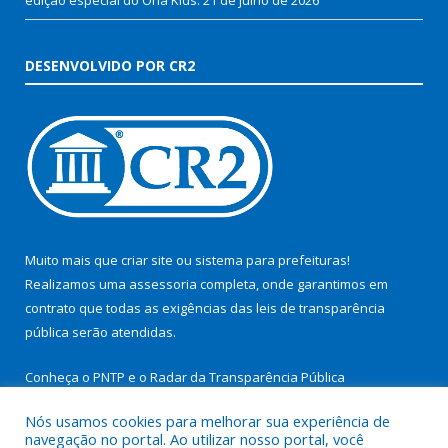
DESENVOLVIDO POR CR2
Muito mais que
criar site
ou
sistema para prefeituras
!
Realizamos uma
assessoria
completa, onde garantimos em
contrato que todas as exigências das
leis de transparência
pública
serão atendidas.
Conheça o
PNTP
e o
Radar da Transparência Pública
Nós usamos cookies para melhorar sua experiência de
navegação no portal. Ao utilizar nosso portal, você