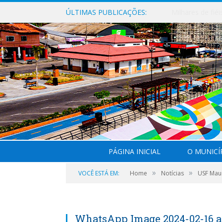
ÚLTIMAS PUBLICAÇÕES:
PÁGINA INICIAL
O MUNICÍ
»
»
VOCÊ ESTÁ EM:
Home
Notícias
USF Maur
WhatsApp Image 2024-02-16 at 1