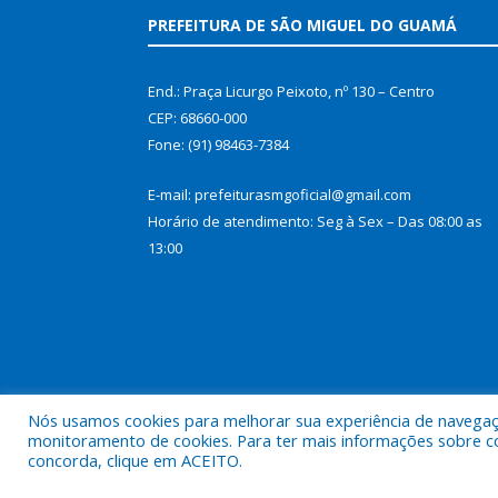
PREFEITURA DE SÃO MIGUEL DO GUAMÁ
End.: Praça Licurgo Peixoto, nº 130 – Centro
CEP: 68660-000
Fone: (91) 98463-7384
E-mail: prefeiturasmgoficial@gmail.com
Horário de atendimento: Seg à Sex – Das 08:00 as
13:00
Nós usamos cookies para melhorar sua experiência de navegação
monitoramento de cookies. Para ter mais informações sobre como
concorda, clique em ACEITO.
Todos os direitos reservados a Prefeitura Municip