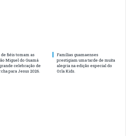
 de fiéis tomam as
Famílias guamaenses
São Miguel do Guamá
prestigiam uma tarde de muita
rande celebração de
alegria na edição especial do
rcha para Jesus 2026.
Orla Kids.