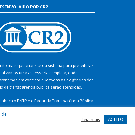
ESENVOLVIDO POR CR2
uito mais que
criar site
ou
sistema para prefeituras
!
ealizamos uma
assessoria
completa, onde
arantimos em contrato que todas as exigências das
eis de transparência pública
serão atendidas.
onheça o
PNTP
e o
Radar da Transparência Pública
a de
ACEITO
Leia mais
te
Acessar Área Administrativa
Acessar Webmail