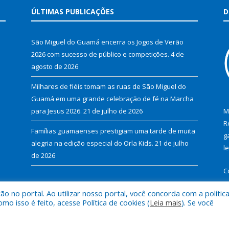
ÚLTIMAS PUBLICAÇÕES
D
São Miguel do Guamá encerra os Jogos de Verão
2026 com sucesso de público e competições.
4 de
agosto de 2026
Milhares de fiéis tomam as ruas de São Miguel do
Guamá em uma grande celebração de fé na Marcha
para Jesus 2026.
21 de julho de 2026
M
R
Famílias guamaenses prestigiam uma tarde de muita
g
alegria na edição especial do Orla Kids.
21 de julho
l
de 2026
C
 no portal. Ao utilizar nosso portal, você concorda com a polític
 isso é feito, acesse Política de cookies (
Leia mais
). Se você
al de São Miguel do Guamá.
Mapa do Si