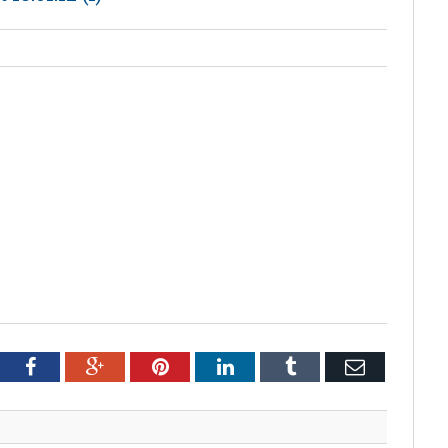
tter
Facebook
Google+
Pinterest
LinkedIn
Tumblr
Email