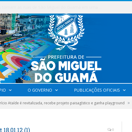
Milhares de fiéis tomam as ruas de São Miguel do Guamá em uma grande celebração de fé na Marcha para Jesus 2026.
PIO
O GOVERNO
PUBLICAÇÕES OFICIAIS
»
ício Ataíde é revitalizada, recebe projeto paisagístico e ganha playground
8.01.12 (1)
0