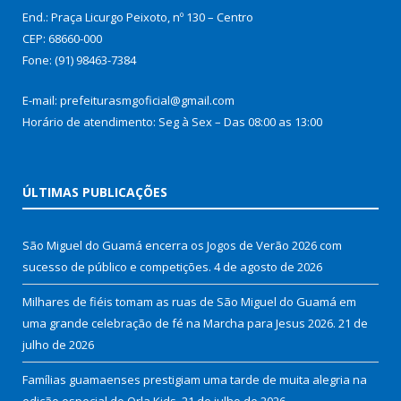
End.: Praça Licurgo Peixoto, nº 130 – Centro
CEP: 68660-000
Fone: (91) 98463-7384
E-mail: prefeiturasmgoficial@gmail.com
Horário de atendimento: Seg à Sex – Das 08:00 as 13:00
ÚLTIMAS PUBLICAÇÕES
São Miguel do Guamá encerra os Jogos de Verão 2026 com
sucesso de público e competições.
4 de agosto de 2026
Milhares de fiéis tomam as ruas de São Miguel do Guamá em
uma grande celebração de fé na Marcha para Jesus 2026.
21 de
julho de 2026
Famílias guamaenses prestigiam uma tarde de muita alegria na
edição especial do Orla Kids.
21 de julho de 2026