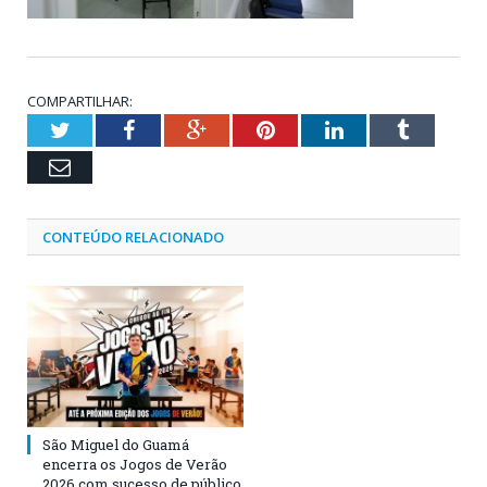
COMPARTILHAR:
Twitter
Facebook
Google+
Pinterest
LinkedIn
Tumblr
Email
CONTEÚDO RELACIONADO
São Miguel do Guamá
encerra os Jogos de Verão
2026 com sucesso de público