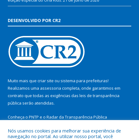
DESENVOLVIDO POR CR2
Muito mais que
criar site
ou
sistema para prefeituras
!
Realizamos uma
assessoria
completa, onde garantimos em
contrato que todas as exigências das
leis de transparência
pública
serão atendidas.
Conheça o
PNTP
e o
Radar da Transparência Pública
Nós usamos cookies para melhorar sua experiência de
navegação no portal. Ao utilizar nosso portal, você