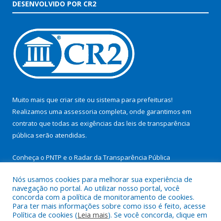
DESENVOLVIDO POR CR2
Muito mais que
criar site
ou
sistema para prefeituras
!
Realizamos uma
assessoria
completa, onde garantimos em
contrato que todas as exigências das
leis de transparência
pública
serão atendidas.
Conheça o
PNTP
e o
Radar da Transparência Pública
Nós usamos cookies para melhorar sua experiência de
navegação no portal. Ao utilizar nosso portal, você
concorda com a política de monitoramento de cookies.
Para ter mais informações sobre como isso é feito, acesse
Todos os direitos reservados a Prefeitura Municipal de São
Política de cookies (
Leia mais
). Se você concorda, clique em
Miguel do Guamá.