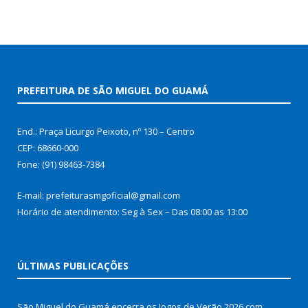
PREFEITURA DE SÃO MIGUEL DO GUAMÁ
End.: Praça Licurgo Peixoto, nº 130 – Centro
CEP: 68660-000
Fone: (91) 98463-7384
E-mail: prefeiturasmgoficial@gmail.com
Horário de atendimento: Seg à Sex – Das 08:00 as 13:00
ÚLTIMAS PUBLICAÇÕES
São Miguel do Guamá encerra os Jogos de Verão 2026 com