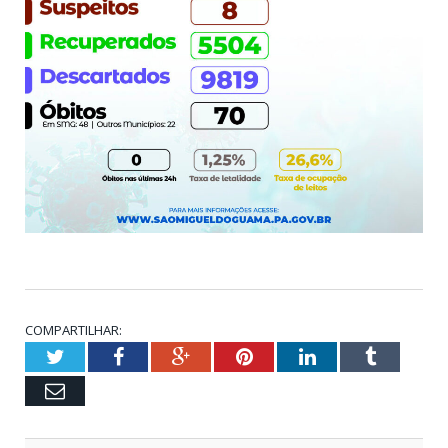
COMPARTILHAR:
Twitter
Facebook
Google+
Pinterest
LinkedIn
Tumblr
Email