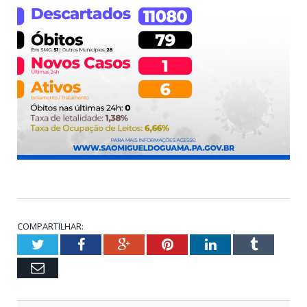
COMPARTILHAR:
Twitter
Facebook
Google+
Pinterest
LinkedIn
Tumblr
Email