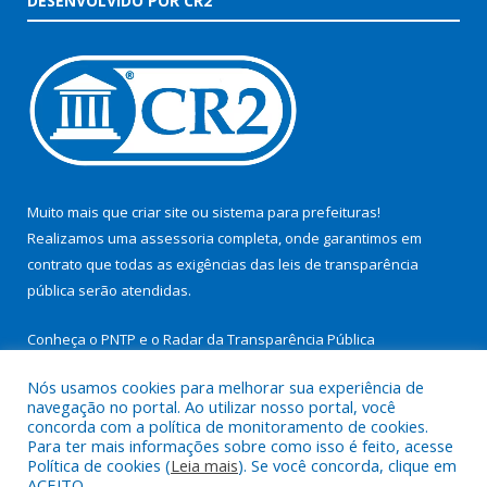
DESENVOLVIDO POR CR2
Muito mais que
criar site
ou
sistema para prefeituras
!
Realizamos uma
assessoria
completa, onde garantimos em
contrato que todas as exigências das
leis de transparência
pública
serão atendidas.
Conheça o
PNTP
e o
Radar da Transparência Pública
Nós usamos cookies para melhorar sua experiência de
navegação no portal. Ao utilizar nosso portal, você
concorda com a política de monitoramento de cookies.
Para ter mais informações sobre como isso é feito, acesse
Todos os direitos reservados a Prefeitura Municipal de São
Política de cookies (
Leia mais
). Se você concorda, clique em
Miguel do Guamá.
ACEITO.